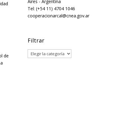
Aires - Argentina
idad
Tel: (+54 11) 4704 1046
cooperacionarcal@cnea.gov.ar
Filtrar
Filtrar
ol de
la