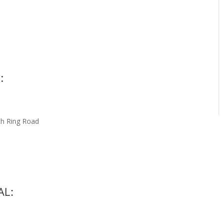
:
th Ring Road
AL: