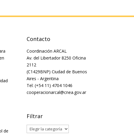
Contacto
ara
Coordinación ARCAL
 en
Av. del Libertador 8250 Oficina
2112
(C1429BNP) Ciudad de Buenos
Aires - Argentina
idad
Tel: (+54 11) 4704 1046
cooperacionarcal@cnea.gov.ar
Filtrar
Filtrar
ol de