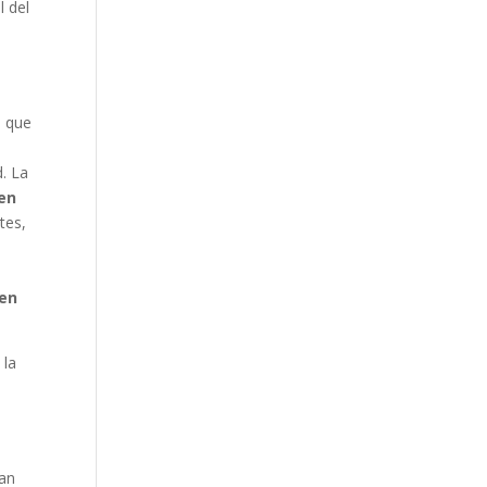
l del
s que
. La
 en
tes,
 en
 la
tan