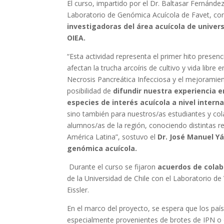
El curso, impartido por el Dr. Baltasar Fernánd
Laboratorio de Genómica Acuícola de Favet, cont
investigadoras del área acuícola de univer
OIEA.
“Esta actividad representa el primer hito prese
afectan la trucha arcoíris de cultivo y vida libre 
Necrosis Pancreática Infecciosa y el mejoramien
posibilidad de
difundir nuestra experiencia 
especies de interés acuícola a nivel intern
sino también para nuestros/as estudiantes y co
alumnos/as de la región, conociendo distintas re
América Latina”, sostuvo el
Dr. José Manuel Y
genómica acuícola.
Durante el curso se fijaron
acuerdos de colab
de la Universidad de Chile con el Laboratorio de 
Eissler.
En el marco del proyecto, se espera que los paí
especialmente provenientes de brotes de IPN o 