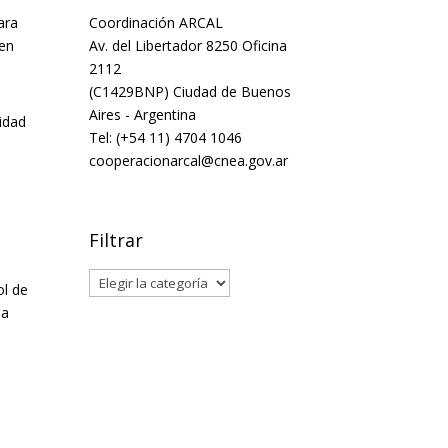
ara
Coordinación ARCAL
 en
Av. del Libertador 8250 Oficina
2112
(C1429BNP) Ciudad de Buenos
Aires - Argentina
idad
Tel: (+54 11) 4704 1046
cooperacionarcal@cnea.gov.ar
Filtrar
Filtrar
ol de
la