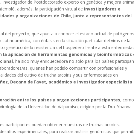
ez, investigador de Postdoctorado experto en genética y mejora anima
empló, además, la participación virtual de
investigadores e
sidades y organizaciones de Chile, junto a representantes del
ncial del proyecto, que apunta a conocer el estado actual de patógeno
en Latinoamérica, con énfasis en la situación particular del virus de la
to genético de la resistencia del hospedero frente a esta enfermedad
en la aplicación de herramientas genómicas y bioinformáticas
acional
, ha sido muy enriquecedora no solo para los países participan
laboradores/as, quienes han podido compartir con profesionales y
alidades del cultivo de trucha arcoíris y sus enfermedades en
áñez, Decano de Favet, académico e investigador especialista
oración entre los países y organizaciones participantes
, como
Virología de la Universidad de Valparaíso, dirigido por la Dra. Yoanna
ses participantes puedan obtener muestras de truchas arcoíris,
desafíos experimentales, para realizar análisis genómicos que permi