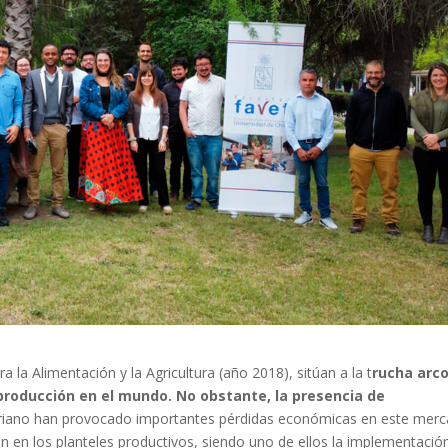
 la Alimentación y la Agricultura (año 2018), sitúan a la t
rucha arco
producción en el mundo. No obstante, la presencia de
cteriano han provocado importantes pérdidas económicas en este mer
 en los planteles productivos, siendo uno de ellos la implementació