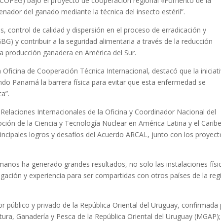
COPEG) bajo el proyecto de cooperación regional «Fomento de la
renador del ganado mediante la técnica del insecto estéril”.
s, control de calidad y dispersión en el proceso de erradicación y
G) y contribuir a la seguridad alimentaria a través de la reducción
la producción ganadera en América del Sur.
a Oficina de Cooperación Técnica Internacional, destacó que la iniciat
ndo Panamá la barrera física para evitar que esta enfermedad se
a”.
a Relaciones Internacionales de la Oficina y Coordinador Nacional del
ión de la Ciencia y Tecnología Nuclear en América Latina y el Carib
rincipales logros y desafíos del Acuerdo ARCAL, junto con los proyec
anos ha generado grandes resultados, no solo las instalaciones físi
igación y experiencia para ser compartidas con otros países de la reg
 público y privado de la República Oriental del Uruguay, confirmada
ltura, Ganadería y Pesca de la República Oriental del Uruguay (MGAP); 