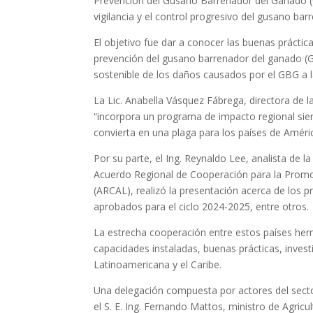
Prevención del Gusano Barrenador del Ganado (
vigilancia y el control progresivo del gusano bar
El objetivo fue dar a conocer las buenas práctica
prevención del gusano barrenador del ganado (GB
sostenible de los daños causados por el GBG a 
La Lic. Anabella Vásquez Fábrega, directora de l
“incorpora un programa de impacto regional sie
convierta en una plaga para los países de Améric
Por su parte, el Ing. Reynaldo Lee, analista de l
Acuerdo Regional de Cooperación para la Promoc
(ARCAL), realizó la presentación acerca de los p
aprobados para el ciclo 2024-2025, entre otros.
La estrecha cooperación entre estos países herm
capacidades instaladas, buenas prácticas, invest
Latinoamericana y el Caribe.
Una delegación compuesta por actores del sector
el S. E. Ing. Fernando Mattos, ministro de Agricu