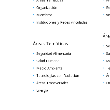
Áreas Temáticas
Pr
Organización
Re
Miembros
Vi
Instituciones y Redes vinculadas
Áre
Áreas Temáticas
Se
Seguridad Alimentaria
Sa
Salud Humana
Me
Medio Ambiente
Te
Tecnologías con Radiación
Ár
Áreas Transversales
En
Energía