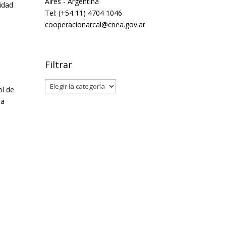
Aires - Argentina
idad
Tel: (+54 11) 4704 1046
cooperacionarcal@cnea.gov.ar
Filtrar
Filtrar
ol de
la