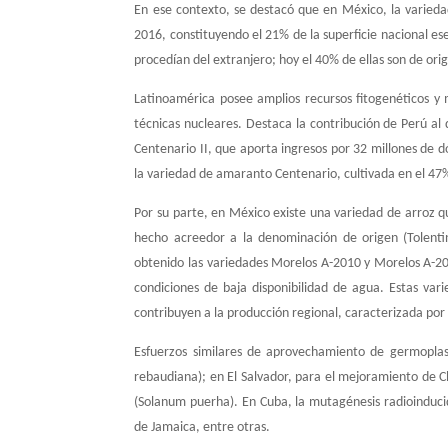
En ese contexto, se destacó que en México, la varied
2016, constituyendo el 21% de la superficie nacional es
procedían del extranjero; hoy el 40% de ellas son de ori
Latinoamérica posee amplios recursos fitogenéticos y
técnicas nucleares. Destaca la contribución de Perú al 
Centenario II, que aporta ingresos por 32 millones de d
la variedad de amaranto Centenario, cultivada en el 47% 
Por su parte, en México existe una variedad de arroz que
hecho acreedor a la denominación de origen (Tolenti
obtenido las variedades Morelos A-2010 y Morelos A-20
condiciones de baja disponibilidad de agua. Estas va
contribuyen a la producción regional, caracterizada por l
Esfuerzos similares de aprovechamiento de germoplas
rebaudiana); en El Salvador, para el mejoramiento de Ch
(Solanum puerha). En Cuba, la mutagénesis radioinducid
de Jamaica, entre otras.