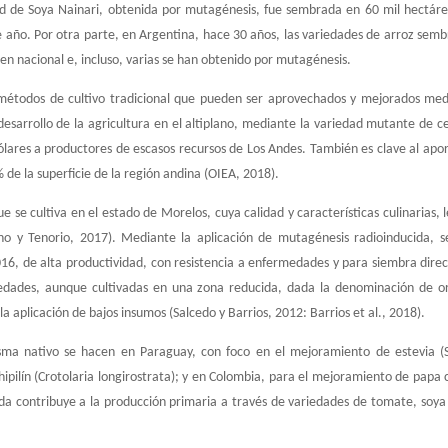
ad de Soya Nainari, obtenida por mutagénesis, fue sembrada en 60 mil hectár
e año. Por otra parte, en Argentina, hace 30 años, las variedades de arroz sem
gen nacional e, incluso, varias se han obtenido por mutagénesis.
 métodos de cultivo tradicional que pueden ser aprovechados y mejorados me
desarrollo de la agricultura en el altiplano, mediante la variedad mutante de 
ólares a productores de escasos recursos de Los Andes. También es clave al apo
de la superficie de la región andina (OIEA, 2018).
 se cultiva en el estado de Morelos, cuya calidad y características culinarias, 
no y Tenorio, 2017). Mediante la aplicación de mutagénesis radioinducida, s
16, de alta productividad, con resistencia a enfermedades y para siembra dire
riedades, aunque cultivadas en una zona reducida, dada la denominación de o
a aplicación de bajos insumos (Salcedo y Barrios, 2012: Barrios et al., 2018).
ma nativo se hacen en Paraguay, con foco en el mejoramiento de estevia (S
ipilín (Crotolaria longirostrata); y en Colombia, para el mejoramiento de papa c
a contribuye a la producción primaria a través de variedades de tomate, soya 