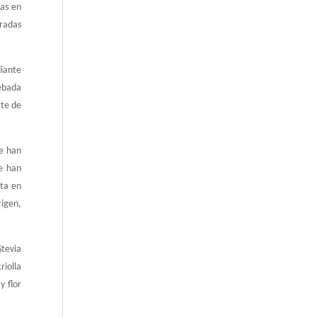
eas en
bradas
diante
cebada
rte de
le han
e han
cta en
rigen,
tevia
riolla
y flor