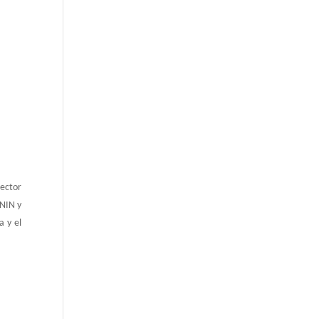
rector
ININ y
a y el