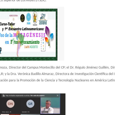
o Superior de Los Reyes (ITSLR).
pinoza, Director del Campus Montecillo del CP; el Dr. Régulo Jiménez Guillén, Di
R; y la Dra. Verónica Badillo Almaraz, Directora de Investigación Científica del 
ción para la Promoción de la Ciencia y Tecnología Nucleares en América Latin