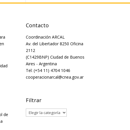
Contacto
ara
Coordinación ARCAL
 en
Av. del Libertador 8250 Oficina
2112
(C1429BNP) Ciudad de Buenos
Aires - Argentina
idad
Tel: (+54 11) 4704 1046
cooperacionarcal@cnea.gov.ar
Filtrar
Filtrar
ol de
la