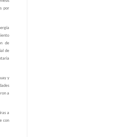
énesis
s por
ergía
miento
ón de
ial de
ntaria
guay y
idades
eron a
iras a
le con