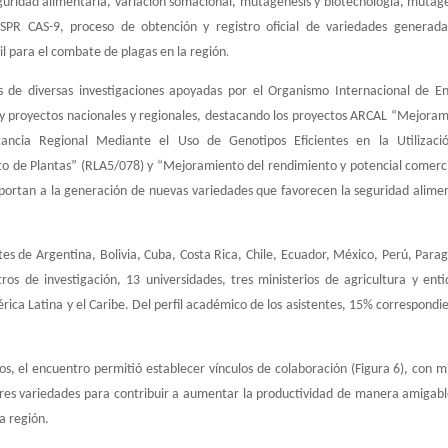
guridad alimentaria, variación somaclonal, mutagénesis y biotecnología, mutag
ISPR CAS-9, proceso de obtención y registro oficial de variedades generada
.
ril para el combate de plagas en la región
 de diversas investigaciones apoyadas por el Organismo Internacional de En
n y proyectos nacionales y regionales, destacando los proyectos ARCAL “Mejora
rtancia Regional Mediante el Uso de Genotipos Eficientes en la Utilizaci
o de Plantas” (RLA5/078) y “Mejoramiento del rendimiento y potencial comerc
portan a la generación de nuevas variedades que favorecen la seguridad alime
es de Argentina, Bolivia, Cuba, Costa Rica, Chile, Ecuador, México, Perú, Para
ros de investigación, 13 universidades, tres ministerios de agricultura y ent
ca Latina y el Caribe. Del perfil académico de los asistentes, 15% correspondi
, el encuentro permitió establecer vínculos de colaboración (Figura 6), con m
res variedades para contribuir a aumentar la productividad de manera amigab
a región.