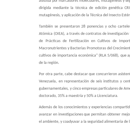
asistida por marcadores moleculares, mutagénesis y se
dirigida mediante la técnica de edición genética CR
mutagénesis, y aplicación de la Técnica del Insecto Esté
También se presentaron 28 ponencias y ocho carteles
Atómica (OIEA), a través de contratos de investigació
de Prácticas de Fertilización en Cultivos de Impo
Macronutrientes y Bacterias Promotoras del Crecimient
cultivos de importancia económica” (RLA 5/068), que a
de la región.
Por otra parte, cabe destacar que concurrieron asistent
Venezuela, en representación de seis institutos y cent
gubernamentales, y cinco empresas particulares de Améri
.
doctorado, 35% a maestría y 50% a Licenciatura
Además de los conocimientos y experiencias compartidos
avanzar en investigaciones que permitan obtener mejo
el ambiente, y coadyuvar a la seguridad alimentaria de l