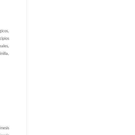
gicos,
cipios
eales,
nilla,
énesis