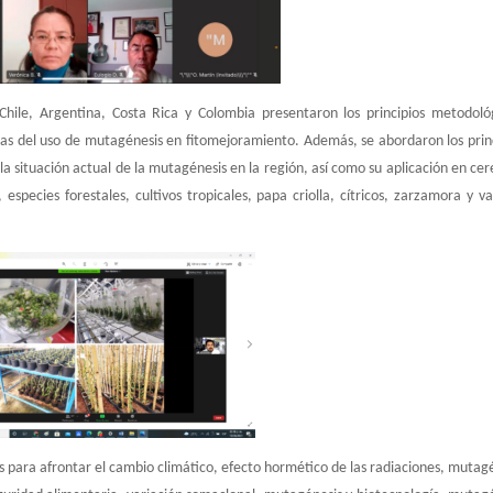
hile, Argentina, Costa Rica y Colombia presentaron los principios metodoló
ras del uso de mutagénesis en fitomejoramiento. Además, se abordaron los prin
 situación actual de la mutagénesis en la región, así como su aplicación en cer
, especies forestales, cultivos tropicales, papa criolla, cítricos, zarzamora y vai
s para afrontar el cambio climático, efecto hormético de las radiaciones, mutag