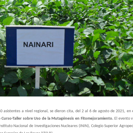
 asistentes a nivel regional, se dieron
cita, del
2 al 6 de agosto de 2021, en 
 Curso-Taller sobre Uso de la Mutagénesis en Fitomejoramiento.
El evento v
nstituto Nacional de Investigaciones Nucleares (ININ), Colegio Superior Agrope