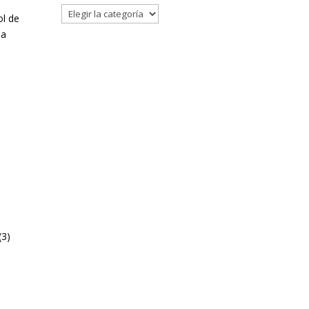
Filtrar
ol de
la
(3)