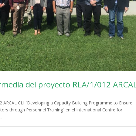
termedia del proyecto RLA/1/012 ARCA
012 ARCAL CLI “Developing a Capacity Building Programme to Ensure
ors through Personnel Training” en el International Centre for
..