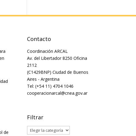
Contacto
ara
Coordinación ARCAL
 en
Av. del Libertador 8250 Oficina
2112
(C1429BNP) Ciudad de Buenos
Aires - Argentina
idad
Tel: (+54 11) 4704 1046
cooperacionarcal@cnea.gov.ar
Filtrar
Filtrar
ol de