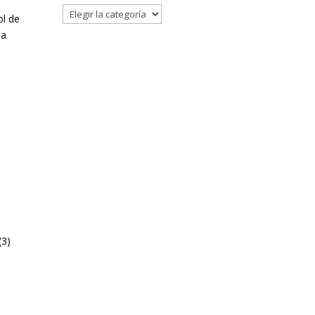
Filtrar
ol de
la
(3)